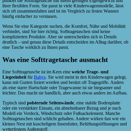
punktet die Softtragetasche mit ihrem geringen Eigengewicht und
ihrer flexiblen Form. Sie passt in viele Kinderwagenmodelle, lässt
sich oft zusammenfalten und ist im Vergleich zu festen Wannen
häufig einfacher zu verstauen.
Wenn Sie eine Kategorie suchen, die Komfort, Nähe und Mobilität
verbindet, sind Sie hier richtig. Softtragetaschen sind keine
komplizierten Produkte. Aber sie unterscheiden sich in Details
deutlich – und genau diese Details entscheiden im Alltag darüber, ob
eine Tasche wirklich zu Ihnen passt.
Was eine Softtragetasche ausmacht
Eine Softtragetasche ist im Kern eine
weiche Trage- und
Liegeeinheit
für
Babys
. Sie wird meist in den Kinderwagen gelegt,
kann mit Gurten fixiert werden und besitzt oft Tragegriffe. Anders
als eine starre Hartschale oder Tragewanne ist sie biegsamer und
leichter. Das macht sie handlich, aber auch etwas anders im Aufbau.
Typisch sind
polsternde Seitenwände
, eine stabile Bodenplatte
oder ein verstärkter Einsatz, ein abnehmbarer Bezug und je nach
Modell ein Verdeck, Windschutz oder Fußsackelement. Manche
Softtragetaschen sind schlicht gehalten. Andere wirken fast wie ein
kleines Nest mit kuscheligem Innenfutter, Belüftungsöffnungen und
wetterfestem Außenstoff.