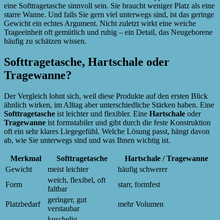
eine Softtragetasche sinnvoll sein. Sie braucht weniger Platz als eine
starre Wanne. Und falls Sie gern viel unterwegs sind, ist das geringe
Gewicht ein echtes Argument. Nicht zuletzt wirkt eine weiche
Trageeinheit oft gemütlich und ruhig – ein Detail, das Neugeborene
häufig zu schätzen wissen.
Softtragetasche, Hartschale oder
Tragewanne?
Der Vergleich lohnt sich, weil diese Produkte auf den ersten Blick
ähnlich wirken, im Alltag aber unterschiedliche Stärken haben. Eine
Softtragetasche
ist leichter und flexibler. Eine
Hartschale
oder
Tragewanne
ist formstabiler und gibt durch die feste Konstruktion
oft ein sehr klares Liegegefühl. Welche Lösung passt, hängt davon
ab, wie Sie unterwegs sind und was Ihnen wichtig ist.
Merkmal
Softtragetasche
Hartschale / Tragewanne
Gewicht
meist leichter
häufig schwerer
weich, flexibel, oft
Form
starr, formfest
faltbar
geringer, gut
Platzbedarf
mehr Volumen
verstaubar
kuschelig,