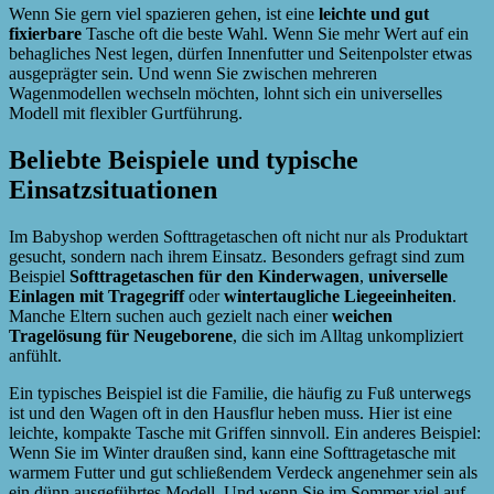
Wenn Sie gern viel spazieren gehen, ist eine
leichte und gut
fixierbare
Tasche oft die beste Wahl. Wenn Sie mehr Wert auf ein
behagliches Nest legen, dürfen Innenfutter und Seitenpolster etwas
ausgeprägter sein. Und wenn Sie zwischen mehreren
Wagenmodellen wechseln möchten, lohnt sich ein universelles
Modell mit flexibler Gurtführung.
Beliebte Beispiele und typische
Einsatzsituationen
Im Babyshop werden Softtragetaschen oft nicht nur als Produktart
gesucht, sondern nach ihrem Einsatz. Besonders gefragt sind zum
Beispiel
Softtragetaschen für den Kinderwagen
,
universelle
Einlagen mit Tragegriff
oder
wintertaugliche Liegeeinheiten
.
Manche Eltern suchen auch gezielt nach einer
weichen
Tragelösung für Neugeborene
, die sich im Alltag unkompliziert
anfühlt.
Ein typisches Beispiel ist die Familie, die häufig zu Fuß unterwegs
ist und den Wagen oft in den Hausflur heben muss. Hier ist eine
leichte, kompakte Tasche mit Griffen sinnvoll. Ein anderes Beispiel:
Wenn Sie im Winter draußen sind, kann eine Softtragetasche mit
warmem Futter und gut schließendem Verdeck angenehmer sein als
ein dünn ausgeführtes Modell. Und wenn Sie im Sommer viel auf