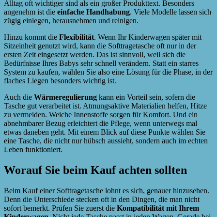
Alltag oft wichtiger sind als ein großer Produkttext. Besonders
angenehm ist die
einfache Handhabung
. Viele Modelle lassen sich
zügig einlegen, herausnehmen und reinigen.
Hinzu kommt die
Flexibilität
. Wenn Ihr Kinderwagen später mit
Sitzeinheit genutzt wird, kann die Softtragetasche oft nur in der
ersten Zeit eingesetzt werden. Das ist sinnvoll, weil sich die
Bedürfnisse Ihres Babys sehr schnell verändern. Statt ein starres
System zu kaufen, wählen Sie also eine Lösung für die Phase, in der
flaches Liegen besonders wichtig ist.
Auch die
Wärmeregulierung
kann ein Vorteil sein, sofern die
Tasche gut verarbeitet ist. Atmungsaktive Materialien helfen, Hitze
zu vermeiden. Weiche Innenstoffe sorgen für Komfort. Und ein
abnehmbarer Bezug erleichtert die Pflege, wenn unterwegs mal
etwas daneben geht. Mit einem Blick auf diese Punkte wählen Sie
eine Tasche, die nicht nur hübsch aussieht, sondern auch im echten
Leben funktioniert.
Worauf Sie beim Kauf achten sollten
Beim Kauf einer Softtragetasche lohnt es sich, genauer hinzusehen.
Denn die Unterschiede stecken oft in den Dingen, die man nicht
sofort bemerkt. Prüfen Sie zuerst die
Kompatibilität mit Ihrem
Kinderwagen
. Nicht jede Tasche passt in jeden Wagen. Gerade bei