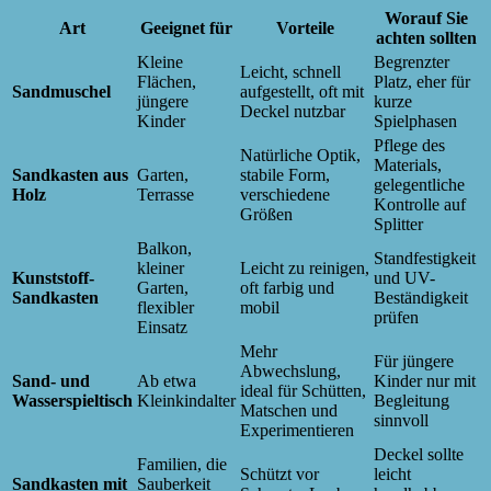
Worauf Sie
Art
Geeignet für
Vorteile
achten sollten
Kleine
Begrenzter
Leicht, schnell
Flächen,
Platz, eher für
Sandmuschel
aufgestellt, oft mit
jüngere
kurze
Deckel nutzbar
Kinder
Spielphasen
Pflege des
Natürliche Optik,
Materials,
Sandkasten aus
Garten,
stabile Form,
gelegentliche
Holz
Terrasse
verschiedene
Kontrolle auf
Größen
Splitter
Balkon,
Standfestigkeit
kleiner
Leicht zu reinigen,
Kunststoff-
und UV-
Garten,
oft farbig und
Sandkasten
Beständigkeit
flexibler
mobil
prüfen
Einsatz
Mehr
Für jüngere
Abwechslung,
Sand- und
Ab etwa
Kinder nur mit
ideal für Schütten,
Wasserspieltisch
Kleinkindalter
Begleitung
Matschen und
sinnvoll
Experimentieren
Deckel sollte
Familien, die
Schützt vor
leicht
Sandkasten mit
Sauberkeit