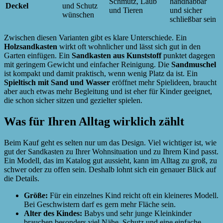
Schmutz, Laub
handhabbar
Deckel
und Schutz
und Tieren
und sicher
wünschen
schließbar sein
Zwischen diesen Varianten gibt es klare Unterschiede. Ein
Holzsandkasten
wirkt oft wohnlicher und lässt sich gut in den
Garten einfügen. Ein
Sandkasten aus Kunststoff
punktet dagegen
mit geringem Gewicht und einfacher Reinigung. Die
Sandmuschel
ist kompakt und damit praktisch, wenn wenig Platz da ist. Ein
Spieltisch mit Sand und Wasser
eröffnet mehr Spielideen, braucht
aber auch etwas mehr Begleitung und ist eher für Kinder geeignet,
die schon sicher sitzen und gezielter spielen.
Was für Ihren Alltag wirklich zählt
Beim Kauf geht es selten nur um das Design. Viel wichtiger ist, wie
gut der Sandkasten zu Ihrer Wohnsituation und zu Ihrem Kind passt.
Ein Modell, das im Katalog gut aussieht, kann im Alltag zu groß, zu
schwer oder zu offen sein. Deshalb lohnt sich ein genauer Blick auf
die Details.
Größe:
Für ein einzelnes Kind reicht oft ein kleineres Modell.
Bei Geschwistern darf es gern mehr Fläche sein.
Alter des Kindes:
Babys und sehr junge Kleinkinder
brauchen besonders viel Nähe, Schutz und eine einfache