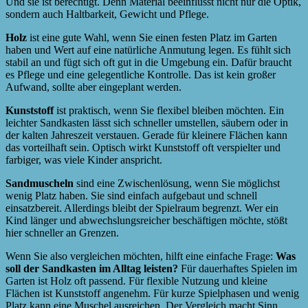
Und sie ist berechtigt. Denn Material beeinflusst nicht nur die Optik,
sondern auch Haltbarkeit, Gewicht und Pflege.
Holz
ist eine gute Wahl, wenn Sie einen festen Platz im Garten
haben und Wert auf eine natürliche Anmutung legen. Es fühlt sich
stabil an und fügt sich oft gut in die Umgebung ein. Dafür braucht
es Pflege und eine gelegentliche Kontrolle. Das ist kein großer
Aufwand, sollte aber eingeplant werden.
Kunststoff
ist praktisch, wenn Sie flexibel bleiben möchten. Ein
leichter Sandkasten lässt sich schneller umstellen, säubern oder in
der kalten Jahreszeit verstauen. Gerade für kleinere Flächen kann
das vorteilhaft sein. Optisch wirkt Kunststoff oft verspielter und
farbiger, was viele Kinder anspricht.
Sandmuscheln
sind eine Zwischenlösung, wenn Sie möglichst
wenig Platz haben. Sie sind einfach aufgebaut und schnell
einsatzbereit. Allerdings bleibt der Spielraum begrenzt. Wer ein
Kind länger und abwechslungsreicher beschäftigen möchte, stößt
hier schneller an Grenzen.
Wenn Sie also vergleichen möchten, hilft eine einfache Frage:
Was
soll der Sandkasten im Alltag leisten?
Für dauerhaftes Spielen im
Garten ist Holz oft passend. Für flexible Nutzung und kleine
Flächen ist Kunststoff angenehm. Für kurze Spielphasen und wenig
Platz kann eine Muschel ausreichen. Der Vergleich macht Sinn,