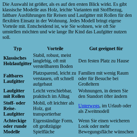
Die Auswahl ist größer, als es auf den ersten Blick wirkt. Es gibt
klassische Modelle aus Holz, leichte Varianten mit Stoffbezug,
faltbare Ausführungen für Reisen und Laufgitter mit Rollen für den
flexiblen Einsatz in der Wohnung. Jedes Modell bringt eigene
Vorteile mit. Entscheidend ist, wie Sie wohnen, wie oft Sie
umstellen möchten und wie lange Ihr Kind das Laufgitter nutzen
soll.
Typ
Vorteile
Gut geeignet für
Stabil, robust, meist
Klassisches
langlebig, oft mit
Den festen Platz zu Hause
Holzlaufgitter
verstellbarem Boden
Platzsparend, leicht zu
Familien mit wenig Raum
Faltbares
verstauen, oft schnell
oder für Besuche bei
Laufgitter
aufgebaut
Großeltern
Laufgitter
Leicht verschiebbar,
Wohnungen, in denen Sie
mit Rollen
praktisch im Alltag
den Standort öfter ändern
Stoff- oder
Mobil, oft leichter als
Unterwegs
, im Urlaub oder
Reise-
Holz, gut
als Zweitmodell
Laufgitter
transportierbar
Achteckige
Eigenständige Form,
Wenn Sie einen weicheren
oder runde
oft großzügige
Look oder mehr
Modelle
Spielfläche
Bewegungsfläche wünschen