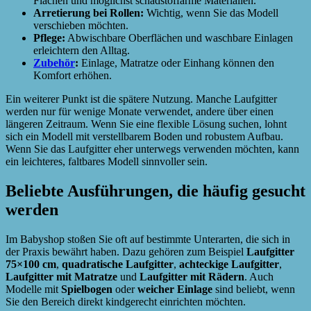
Flächen und möglichst schadstoffarme Materialien.
Arretierung bei Rollen:
Wichtig, wenn Sie das Modell
verschieben möchten.
Pflege:
Abwischbare Oberflächen und waschbare Einlagen
erleichtern den Alltag.
Zubehör
:
Einlage, Matratze oder Einhang können den
Komfort erhöhen.
Ein weiterer Punkt ist die spätere Nutzung. Manche Laufgitter
werden nur für wenige Monate verwendet, andere über einen
längeren Zeitraum. Wenn Sie eine flexible Lösung suchen, lohnt
sich ein Modell mit verstellbarem Boden und robustem Aufbau.
Wenn Sie das Laufgitter eher unterwegs verwenden möchten, kann
ein leichteres, faltbares Modell sinnvoller sein.
Beliebte Ausführungen, die häufig gesucht
werden
Im Babyshop stoßen Sie oft auf bestimmte Unterarten, die sich in
der Praxis bewährt haben. Dazu gehören zum Beispiel
Laufgitter
75×100 cm
,
quadratische Laufgitter
,
achteckige Laufgitter
,
Laufgitter mit Matratze
und
Laufgitter mit Rädern
. Auch
Modelle mit
Spielbogen
oder
weicher Einlage
sind beliebt, wenn
Sie den Bereich direkt kindgerecht einrichten möchten.