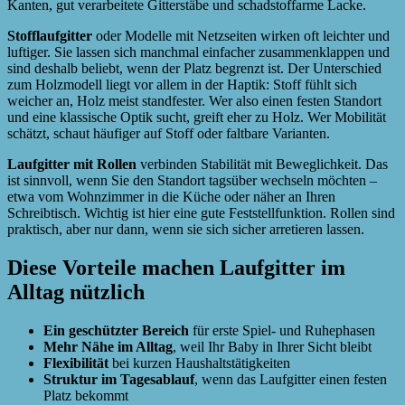
Kanten, gut verarbeitete Gitterstäbe und schadstoffarme Lacke.
Stofflaufgitter
oder Modelle mit Netzseiten wirken oft leichter und
luftiger. Sie lassen sich manchmal einfacher zusammenklappen und
sind deshalb beliebt, wenn der Platz begrenzt ist. Der Unterschied
zum Holzmodell liegt vor allem in der Haptik: Stoff fühlt sich
weicher an, Holz meist standfester. Wer also einen festen Standort
und eine klassische Optik sucht, greift eher zu Holz. Wer Mobilität
schätzt, schaut häufiger auf Stoff oder faltbare Varianten.
Laufgitter mit Rollen
verbinden Stabilität mit Beweglichkeit. Das
ist sinnvoll, wenn Sie den Standort tagsüber wechseln möchten –
etwa vom Wohnzimmer in die Küche oder näher an Ihren
Schreibtisch. Wichtig ist hier eine gute Feststellfunktion. Rollen sind
praktisch, aber nur dann, wenn sie sich sicher arretieren lassen.
Diese Vorteile machen Laufgitter im
Alltag nützlich
Ein geschützter Bereich
für erste Spiel- und Ruhephasen
Mehr Nähe im Alltag
, weil Ihr Baby in Ihrer Sicht bleibt
Flexibilität
bei kurzen Haushaltstätigkeiten
Struktur im Tagesablauf
, wenn das Laufgitter einen festen
Platz bekommt