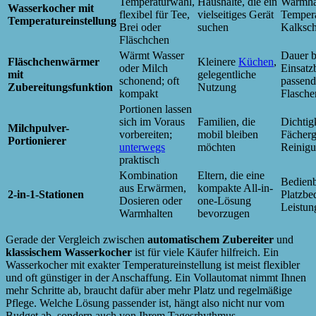
Temperaturwahl,
Haushalte, die ein
Warmhal
Wasserkocher mit
flexibel für Tee,
vielseitiges Gerät
Tempera
Temperatureinstellung
Brei oder
suchen
Kalksch
Fläschchen
Wärmt Wasser
Dauer b
Fläschchenwärmer
Kleinere
Küchen
,
oder Milch
Einsatzb
mit
gelegentliche
schonend; oft
passend
Zubereitungsfunktion
Nutzung
kompakt
Flasch
Portionen lassen
sich im Voraus
Familien, die
Dichtigk
Milchpulver-
vorbereiten;
mobil bleiben
Fächerg
Portionierer
unterwegs
möchten
Reinig
praktisch
Kombination
Eltern, die eine
Bedienb
aus Erwärmen,
kompakte All-in-
2-in-1-Stationen
Platzbed
Dosieren oder
one-Lösung
Leistun
Warmhalten
bevorzugen
Gerade der Vergleich zwischen
automatischem Zubereiter
und
klassischem Wasserkocher
ist für viele Käufer hilfreich. Ein
Wasserkocher mit exakter Temperatureinstellung ist meist flexibler
und oft günstiger in der Anschaffung. Ein Vollautomat nimmt Ihnen
mehr Schritte ab, braucht dafür aber mehr Platz und regelmäßige
Pflege. Welche Lösung passender ist, hängt also nicht nur vom
Budget ab, sondern auch von Ihrem Tagesrhythmus.