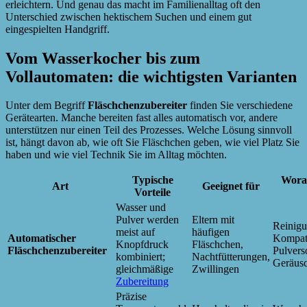
erleichtern. Und genau das macht im Familienalltag oft den
Unterschied zwischen hektischem Suchen und einem gut
eingespielten Handgriff.
Vom Wasserkocher bis zum
Vollautomaten: die wichtigsten Varianten
Unter dem Begriff
Fläschchenzubereiter
finden Sie verschiedene
Gerätearten. Manche bereiten fast alles automatisch vor, andere
unterstützen nur einen Teil des Prozesses. Welche Lösung sinnvoll
ist, hängt davon ab, wie oft Sie Fläschchen geben, wie viel Platz Sie
haben und wie viel Technik Sie im Alltag möchten.
Typische
Worau
Art
Geeignet für
Vorteile
Wasser und
Pulver werden
Eltern mit
Reinigu
meist auf
häufigen
Automatischer
Kompati
Knopfdruck
Fläschchen,
Fläschchenzubereiter
Pulvers
kombiniert;
Nachtfütterungen,
Geräus
gleichmäßige
Zwillingen
Zubereitung
Präzise