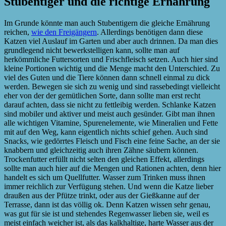
Stubentiger und die richtige Ernährung
Im Grunde könnte man auch Stubentigern die gleiche Ernährung
reichen,
wie den Freigängern
. Allerdings benötigen dann diese
Katzen viel Auslauf im Garten und aber auch drinnen. Da man dies
grundlegend nicht bewerkstelligen kann, sollte man auf
herkömmliche Futtersorten und Frischfleisch setzen. Auch hier sind
kleine Portionen wichtig und die Menge macht den Unterschied. Zu
viel des Guten und die Tiere können dann schnell einmal zu dick
werden. Bewegen sie sich zu wenig und sind rassebedingt vielleicht
eher von der der gemütlichen Sorte, dann sollte man erst recht
darauf achten, dass sie nicht zu fettleibig werden. Schlanke Katzen
sind mobiler und aktiver und meist auch gesünder. Gibt man ihnen
alle wichtigen Vitamine, Spurenelemente, wie Mineralien und Fette
mit auf den Weg, kann eigentlich nichts schief gehen. Auch sind
Snacks, wie gedörrtes Fleisch und Fisch eine feine Sache, an der sie
knabbern und gleichzeitig auch ihren Zähne säubern können.
Trockenfutter erfüllt nicht selten den gleichen Effekt, allerdings
sollte man auch hier auf die Mengen und Rationen achten, denn hier
handelt es sich um Quellfutter. Wasser zum Trinken muss ihnen
immer reichlich zur Verfügung stehen. Und wenn die Katze lieber
draußen aus der Pfütze trinkt, oder aus der Gießkanne auf der
Terrasse, dann ist das völlig ok. Denn Katzen wissen sehr genau,
was gut für sie ist und stehendes Regenwasser lieben sie, weil es
meist einfach weicher ist, als das kalkhaltige, harte Wasser aus der