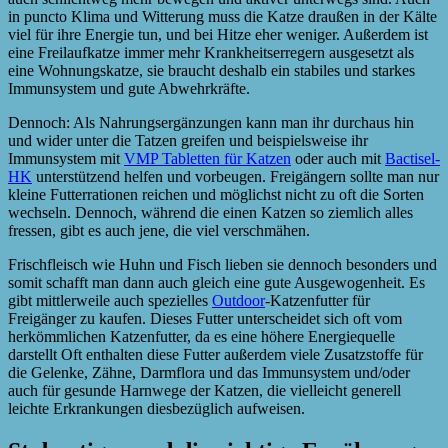
in puncto Klima und Witterung muss die Katze draußen in der Kälte
viel für ihre Energie tun, und bei Hitze eher weniger. Außerdem ist
eine Freilaufkatze immer mehr Krankheitserregern ausgesetzt als
eine Wohnungskatze, sie braucht deshalb ein stabiles und starkes
Immunsystem und gute Abwehrkräfte.
Dennoch: Als Nahrungsergänzungen kann man ihr durchaus hin
und wider unter die Tatzen greifen und beispielsweise ihr
Immunsystem mit
VMP Tabletten für Katzen
oder auch mit
Bactisel-
HK
unterstützend helfen und vorbeugen. Freigängern sollte man nur
kleine Futterrationen reichen und möglichst nicht zu oft die Sorten
wechseln. Dennoch, während die einen Katzen so ziemlich alles
fressen, gibt es auch jene, die viel verschmähen.
Frischfleisch wie Huhn und Fisch lieben sie dennoch besonders und
somit schafft man dann auch gleich eine gute Ausgewogenheit. Es
gibt mittlerweile auch spezielles
Outdoor
-Katzenfutter für
Freigänger zu kaufen. Dieses Futter unterscheidet sich oft vom
herkömmlichen Katzenfutter, da es eine höhere Energiequelle
darstellt Oft enthalten diese Futter außerdem viele Zusatzstoffe für
die Gelenke, Zähne, Darmflora und das Immunsystem und/oder
auch für gesunde Harnwege der Katzen, die vielleicht generell
leichte Erkrankungen diesbezüglich aufweisen.