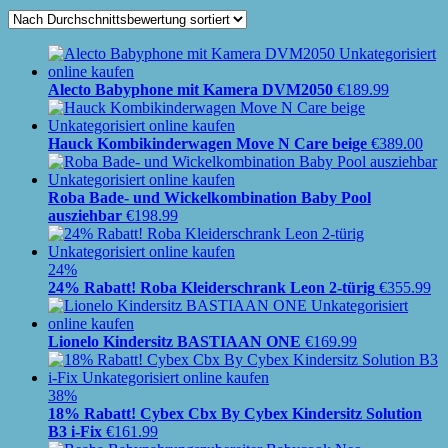
Alecto Babyphone mit Kamera DVM2050
€
189.99
Hauck Kombikinderwagen Move N Care beige
€
389.00
Roba Bade- und Wickelkombination Baby Pool
ausziehbar
€
198.99
24%
24% Rabatt! Roba Kleiderschrank Leon 2-türig
€
355.99
Lionelo Kindersitz BASTIAAN ONE
€
169.99
38%
18% Rabatt! Cybex Cbx By Cybex Kindersitz Solution
B3 i-Fix
€
161.99