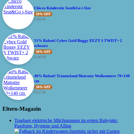
Chicco Kindersitz Seat&Go i-Size
59% OFF
€
189.99
51% Rabatt! Cybex Gold Buggy EEZY S TWIST+ 2
schwarz
59% OFF
€
340.99
46% Rabatt! Träumeland Matratze Wolkenmeer 70×140
cm
58% OFF
€
167.99
Eltern-Magazin
Tragbare elektrische Milchpumpen im ersten Babyjahr:
Passform, Hygiene und Alltag