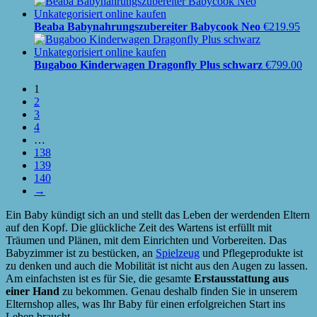
Beaba Babynahrungszubereiter Babycook Neo
€
219.95
Bugaboo Kinderwagen Dragonfly Plus schwarz
€
799.00
1
2
3
4
…
138
139
140
→
Ein Baby kündigt sich an und stellt das Leben der werdenden Eltern
auf den Kopf. Die glückliche Zeit des Wartens ist erfüllt mit
Träumen und Plänen, mit dem Einrichten und Vorbereiten. Das
Babyzimmer ist zu bestücken, an
Spielzeug
und Pflegeprodukte ist
zu denken und auch die Mobilität ist nicht aus den Augen zu lassen.
Am einfachsten ist es für Sie, die gesamte
Erstausstattung aus
einer Hand
zu bekommen. Genau deshalb finden Sie in unserem
Elternshop alles, was Ihr Baby für einen erfolgreichen Start ins
Leben braucht.